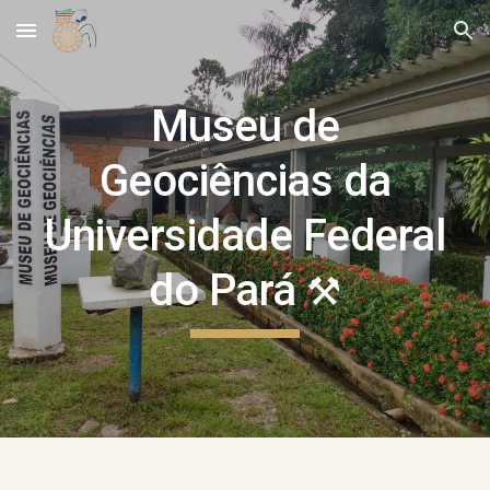
Skip to main content
Skip to navigation
Museu de
Geociências da
Universidade Federal
do Pará
⚒️