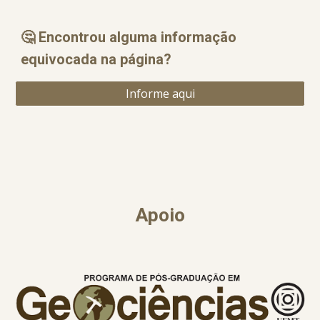
🤔 Encontrou alguma informação
equ
i
vocada na página?
Informe aqui
Apoio