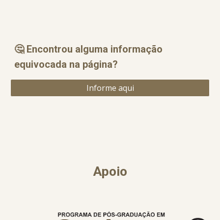
🤔 Encontrou alguma informação
equ
i
vocada na página?
Informe aqui
Apoio