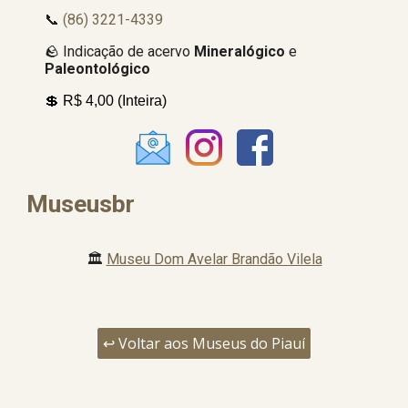
📞
(86) 3221-4339
🪨 Indicação de acervo
Mineralógico
e
Paleontológico
💲 R$ 4,00 (Inteira)
Museusbr
🏛️
Museu Dom Avelar Brandão Vilela
↩️ Voltar aos Museus do Piauí