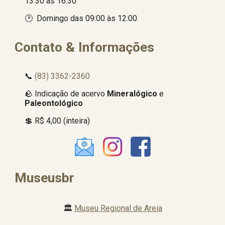
13:30 às 16:30
🕑
Domingo das 09:00 às 12:00
Contato & Informações
📞
(83) 3362-2360
🪨 Indicação de acervo
Mineralógico
e
P
aleontológico
💲
R$ 4,00 (inteira)
Museusbr
🏛️
Museu Regional de Areia