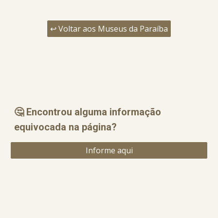
↩️ Voltar aos Museus da Paraíba
🤔 Encontrou alguma informação
equ
i
vocada na página?
Informe aqui