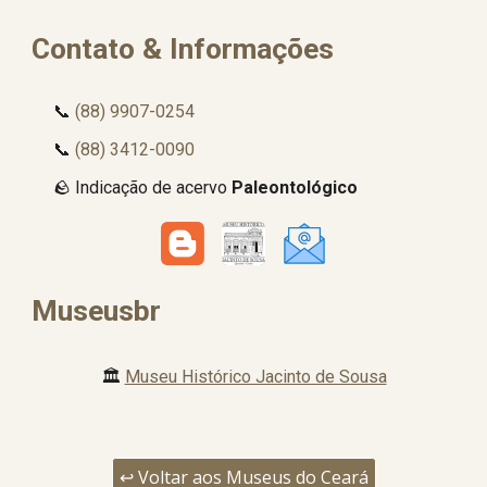
Contato & Informações
📞
(88) 9907-0254
📞
(88) 3412-0090
🪨 Indicação de acervo
Paleontológico
Museusbr
🏛️
Museu Histórico Jacinto de Sousa
↩️ Voltar aos Museus do Ceará