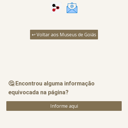
↩️ Voltar aos Museus de Goiás
🤔 Encontrou alguma informação
equ
i
vocada na página?
Informe aqui